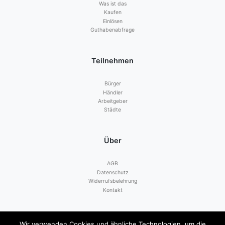
Was ist das
Kaufen
Einlösen
Guthabenabfrage
Teilnehmen
Bürger
Händler
Arbeitgeber
Städte
Über
AGB
Datenschutz
Widerrufsbelehrung
Kontakt
Zahlen mit
Wir verwenden Cookies und ähnliche Technologien, um die