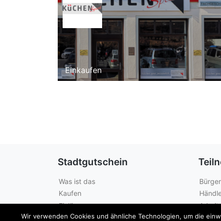
Einkaufen
Stadtgutschein
Teil
Was ist das
Bürger
Kaufen
Händle
Einlösen
Arbeit
Wir verwenden Cookies und ähnliche Technologien, um die einwan
Guthabenabfrage
Städte