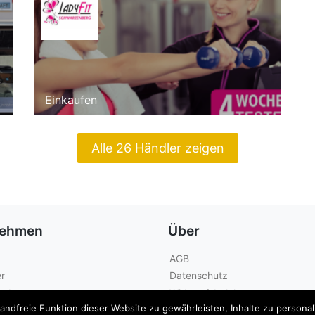
Einkaufen
Alle 26 Händler zeigen
nehmen
Über
AGB
r
Datenschutz
geber
Widerrufsbelehrung
dfreie Funktion dieser Website zu gewährleisten, Inhalte zu personalis
Kontakt