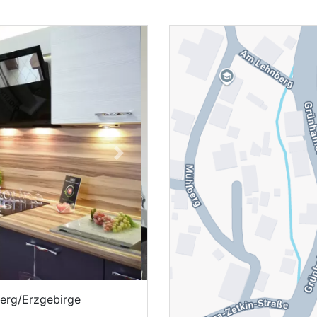
Next
erg/Erzgebirge